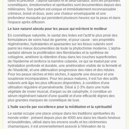
rares et précieux : l'alpha-santalol et le bêta-santalol, dont les propriétés
cosmétiques, émotionnelles et spirituelles sont documentées depuis des
millénaires. Son parfum est unique et immédiatement reconnaissable :
crémeux, boisé et doux, avec une chaleur enveloppante et une
profondeur musquée qui persistent plusieurs heures sur la peau et dans
l'espace après diffusion.
Le luxe naturel absolu pour les peaux qui méritent le meilleur
En cosmétique naturelle, le santal des Indes est l'actif le plus prisé des
formulateurs de soins haut de gamme, et pour cause : ses propriétés
régénérantes, hydratantes et apaisantes sur les tissus cutanés sont
parmi les mieux documentées de toute la phytochimie moderne. L'alpha-
santalol stimule la prolifération des fibroblastes et la synthèse de
collagène, améliore la rétention d'eau dans les couches superficielles
de l'épiderme et renforce la barrière cutanée, ce qui se traduit par une
hydratation profonde et durable, une amélioration visible de la fermeté et
de l'élasticité, et une atténuation progressive des rides et des ridules.
Pour les peaux sèches et très sèches, il apporte une douceur et une
souplesse incomparables. Pour les peaux matures, il est l'un des actifs
naturels anti-âge les plus efficaces disponibles, à condition d'une
utilisation régulière et persévérante. Dilué à 2-3% dans une huile
végétale de rosier muscat, d'argan ou de calophylle, il constitue un
sérum régénérant naturel d'une qualité et d'une efficacité dignes des
plus grandes marques de cosmétique de luxe.
L'huile sacrée par excellence pour la méditation et la spiritualité
Le santal occupe une place unique dans les traditions spirituelles du
monde entier : présent depuis plus de 4000 ans dans les rituels hindous
et bouddhistes, utilisé dans les encens soufis et les cérémonies
chamaniques, il est universellement associé à l'élévation de la