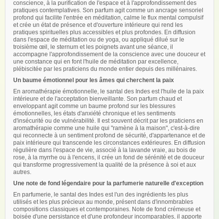
conscience, à la purification de l'espace et à l'approfondissement des
pratiques contemplatives. Son parfum agit comme un ancrage sensoriel
profond qui facilite l'entrée en méditation, calme le flux mental compulsif
et crée un état de présence et d'ouverture intérieure qui rend les
pratiques spirituelles plus accessibles et plus profondes. En diffusion
dans l'espace de méditation ou de yoga, ou appliqué dilué sur le
troisième œil, le sternum et les poignets avant une séance, il
accompagne l'approfondissement de la conscience avec une douceur et
une constance qui en font l'huile de méditation par excellence,
plébiscitée par les praticiens du monde entier depuis des millénaires.
Un baume émotionnel pour les âmes qui cherchent la paix
En aromathérapie émotionnelle, le santal des Indes est l'huile de la paix
intérieure et de l'acceptation bienveillante. Son parfum chaud et
enveloppant agit comme un baume profond sur les blessures
émotionnelles, les états d'anxiété chronique et les sentiments
d'insécurité ou de vulnérabilité. Il est souvent décrit par les praticiens en
aromathérapie comme une huile qui "ramène à la maison", c'est-à-dire
qui reconnecte à un sentiment profond de sécurité, d'appartenance et de
paix intérieure qui transcende les circonstances extérieures. En diffusion
régulière dans l'espace de vie, associé à la lavande vraie, au bois de
rose, à la myrrhe ou à l'encens, il crée un fond de sérénité et de douceur
qui transforme progressivement la qualité de la présence à soi et aux
autres.
Une note de fond légendaire pour la parfumerie naturelle d'exception
En parfumerie, le santal des Indes est l'un des ingrédients les plus
utilisés et les plus précieux au monde, présent dans d'innombrables
compositions classiques et contemporaines. Note de fond crémeuse et
boisée d'une persistance et d'une profondeur incomparables, il apporte