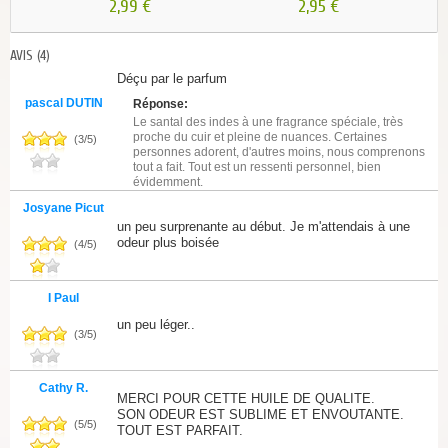
2,99 €
2,95 €
AVIS
(4)
Déçu par le parfum
pascal DUTIN
Réponse:
Le santal des indes à une fragrance spéciale, très
proche du cuir et pleine de nuances. Certaines
(
3
/
5
)
personnes adorent, d'autres moins, nous comprenons
tout a fait. Tout est un ressenti personnel, bien
évidemment.
Josyane Picut
un peu surprenante au début. Je m'attendais à une
odeur plus boisée
(
4
/
5
)
I Paul
un peu léger..
(
3
/
5
)
Cathy R.
MERCI POUR CETTE HUILE DE QUALITE.
SON ODEUR EST SUBLIME ET ENVOUTANTE.
(
5
/
5
)
TOUT EST PARFAIT.