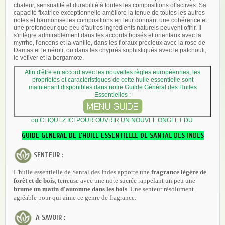
chaleur, sensualité et durabilité à toutes les compositions olfactives. Sa
capacité fixatrice exceptionnelle améliore la tenue de toutes les autres
notes et harmonise les compositions en leur donnant une cohérence et
une profondeur que peu d'autres ingrédients naturels peuvent offrir. Il
s'intègre admirablement dans les accords boisés et orientaux avec la
myrrhe, l'encens et la vanille, dans les floraux précieux avec la rose de
Damas et le néroli, ou dans les chyprés sophistiqués avec le patchouli,
le vétiver et la bergamote.
Afin d'être en accord avec les nouvelles règles européennes, les
propriétés et caractéristiques de cette huile essentielle sont
maintenant disponibles dans notre Guilde Général des Huiles
Essentielles
:
ou CLIQUEZ ICI POUR OUVRIR UN NOUVEL ONGLET DU
GUIDE GENERAL DE L'HUILE ESSENTIELLE DE SANTAL DES INDES
SENTEUR :
L'huile essentielle de Santal des Indes apporte une
fragrance légère de
forêt et de bois
, terreuse avec une note sucrée rappelant un peu une
brume un matin d'automne dans les bois
. Une senteur résolument
agréable pour qui aime ce genre de fragrance.
A SAVOIR :