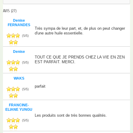
AVIS
(27)
Denise
FERNANDES
Très sympa de leur part, et, de plus on peut changer
d'une autre huile essentielle.
(
5
/
5
)
Denise
TOUT CE QUE JE PRENDS CHEZ LA VIE EN ZEN
EST PARFAIT. MERCI.
(
5
/
5
)
WAKS
parfait
(
5
/
5
)
FRANCINE-
ELIANE YUNGU
Les produits sont de très bonnes qualités.
(
5
/
5
)