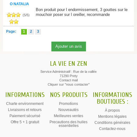
O NATALIA
Bon produit pour l endormissement, 3 gouttes sur le
mouchoir poser sur l oreiller, recommande
(
5
/
5
)
Page:
1
2
3
LA VIE EN ZEN
Service Administratif : Rue de la vallée
71290 Prety
Contact mail
Cliquer sur "nous contacter"
INFORMATIONS
NOS PRODUITS
INFORMATIONS
BOUTIQUES :
Charte environnement
Promotions
Livraisons et retours
Nouveautés
À propos
Paiement sécurisé
Meilleures ventes
Mentions légales
Offre 5 + 1 gratuit
Precautions des huiles
Conditions générales
essentielles
Contactez-nous