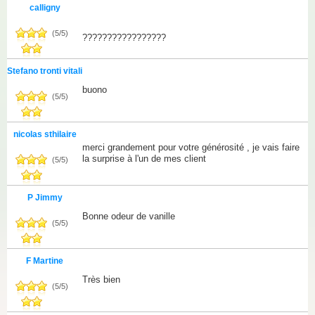
calligny
(
5
/
5
)
?????????????????
Stefano tronti vitali
buono
(
5
/
5
)
nicolas sthilaire
merci grandement pour votre générosité , je vais faire
la surprise à l'un de mes client
(
5
/
5
)
P Jimmy
Bonne odeur de vanille
(
5
/
5
)
F Martine
Très bien
(
5
/
5
)