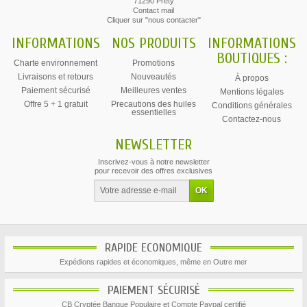
71290 Prety
Contact mail
Cliquer sur "nous contacter"
INFORMATIONS
NOS PRODUITS
INFORMATIONS
BOUTIQUES :
Charte environnement
Promotions
Livraisons et retours
Nouveautés
À propos
Paiement sécurisé
Meilleures ventes
Mentions légales
Offre 5 + 1 gratuit
Precautions des huiles
Conditions générales
essentielles
Contactez-nous
NEWSLETTER
Inscrivez-vous à notre newsletter
pour recevoir des offres exclusives
RAPIDE ECONOMIQUE
Expédions rapides et économiques, même en Outre mer
PAIEMENT SÉCURISÉ
CB Cryptée Banque Populaire et Compte Paypal certifié