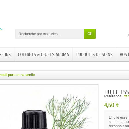
OK
SEURS
COFFRETS & OBJETS AROMA
PRODUITS DE SOINS
VOS
nouil pure et naturelle
HUILE ES
Référence :
fe
4,60 €
L'huile esse
senteur anis
reconnaissab