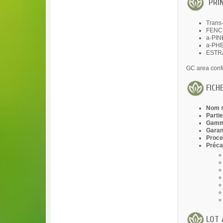
PRIN
Trans
FENC
a-PIN
a-PH
ESTRA
GC area conf
FICH
Nom s
Partie
Gamme
Garan
Proce
Préca
LOT 