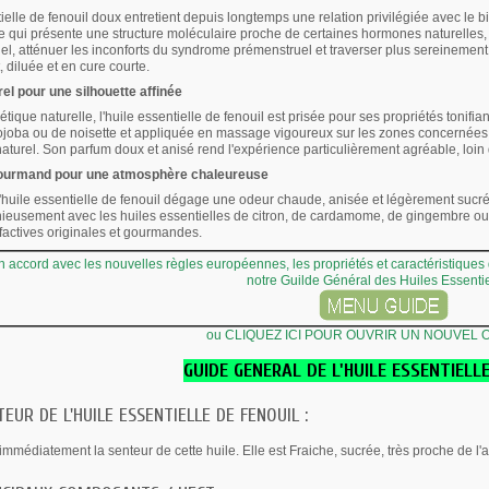
tielle de fenouil doux entretient depuis longtemps une relation privilégiée avec le
e qui présente une structure moléculaire proche de certaines hormones naturelles,
el, atténuer les inconforts du syndrome prémenstruel et traverser plus sereinement c
 diluée et en cure courte.
rel pour une silhouette affinée
ique naturelle, l'huile essentielle de fenouil est prisée pour ses propriétés tonifia
ojoba ou de noisette et appliquée en massage vigoureux sur les zones concernées,
e naturel. Son parfum doux et anisé rend l'expérience particulièrement agréable, loi
ourmand pour une atmosphère chaleureuse
 l'huile essentielle de fenouil dégage une odeur chaude, anisée et légèrement sucrée
eusement avec les huiles essentielles de citron, de cardamome, de gingembre ou de
actives originales et gourmandes.
en accord avec les nouvelles règles européennes, les propriétés et caractéristiques
notre Guilde Général des Huiles Essenti
ou CLIQUEZ ICI POUR OUVRIR UN NOUVEL
GUIDE GENERAL DE L'HUILE ESSENTIELL
EUR DE L'HUILE ESSENTIELLE DE FENOUIL :
immédiatement la senteur de cette huile. Elle est Fraiche, sucrée, très proche de l'