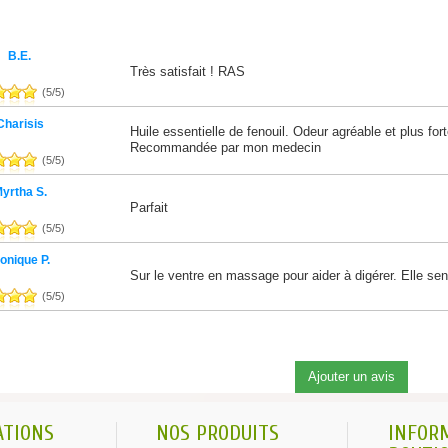
B.E.
Très satisfait ! RAS
(
5
/
5
)
Charisis
Huile essentielle de fenouil. Odeur agréable et plus fo
Recommandée par mon medecin
(
5
/
5
)
yrtha S.
Parfait
(
5
/
5
)
onique P.
Sur le ventre en massage pour aider à digérer. Elle sent
(
5
/
5
)
ATIONS
NOS PRODUITS
INFOR