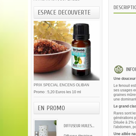
DESCRIPTI
ESPACE DECOUVERTE
INFOR
Une douceur a
PRIX SPECIAL ENCENS OLIBAN
Le fenouil es
ses usages en
Promo : 5,20 Euros les 10 ml
graines mûres
une dominante
Le grand cla
EN PROMO
Rares sont le
générations p
Diluée à 2% d
DIFFUSEUR HUILES...
l'abdomen, po
Une alliée na
Diffuseur électrique