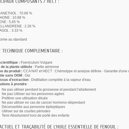
CIPAUX COMPOSANTS / HECT :
-ANETHOL : 70.66 %
HONE : 10.88 %
ENE : 5,65 %
ELLANDRENE : 2.26 %
GOL : 3.33 %
orme au standard
E TECHNIQUE COMPLEMENTAIRE :
cientifique :
Foeniculum Vulgare
 de la plante utilisée
: Partie aérienne
 du produit :
CCA NAT et HECT : Chémotype et analyse définie - Garantie d'une 
tie sans OGM
: Oui
ssus d'extraction
: Distillation complète à la vapeur d'eau
utions à prendre
:
Ne pas utiliser pendant la grossesse et pendant l'allaitement
Ne pas Utiliser sur les personnes agées
Préférer une utilisation diluée
Ne pas utiliser en cas de cancer hormono-dépendant
Déconseillée aux personne épileptiques
Utiliser sur de courtes périodes
Tenir Absolument hors de porté des enfants
ACTUEL ET TRAÇABILITÉ DE L'HUILE ESSENTIELLE DE FENOUIL :