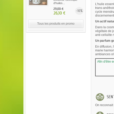
d'huiles...
L'huile essen
trans-anéthol
29,00 €
-10%
cycle menstru
26,10 €
discernement,
Un actif natu
Tous les produits en promo
Dans la cosmét
végétale de j
anti-cellulit
Un parfum g
En diffusion,
marie harmoni
ambiances olf
Afin d'être 
SENT
On reconnait 