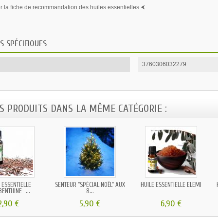
 la fiche de recommandation des huiles essentielles ⮜
S SPÉCIFIQUES
3760306032279
ES PRODUITS DANS LA MÊME CATÉGORIE :
 ESSENTIELLE
SENTEUR "SPÉCIAL NOËL" AUX
HUILE ESSENTIELLE ELEMI
ENTHINE -...
8...
2,90 €
5,90 €
6,90 €