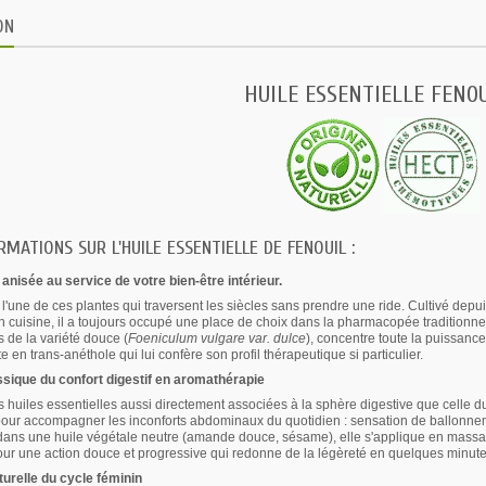
ON
HUILE ESSENTIELLE FENOU
MATIONS SUR L'HUILE ESSENTIELLE DE FENOUIL :
nisée au service de votre bien-être intérieur.
t l'une de ces plantes qui traversent les siècles sans prendre une ride. Cultivé depu
 cuisine, il a toujours occupé une place de choix dans la pharmacopée traditionnell
 de la variété douce (
Foeniculum vulgare var. dulce
), concentre toute la puissanc
 en trans-anéthole qui lui confère son profil thérapeutique si particulier.
ssique du confort digestif en aromathérapie
s huiles essentielles aussi directement associées à la sphère digestive que celle du
our accompagner les inconforts abdominaux du quotidien : sensation de ballonnement
ans une huile végétale neutre (amande douce, sésame), elle s'applique en massage
ur une action douce et progressive qui redonne de la légèreté en quelques minute
turelle du cycle féminin