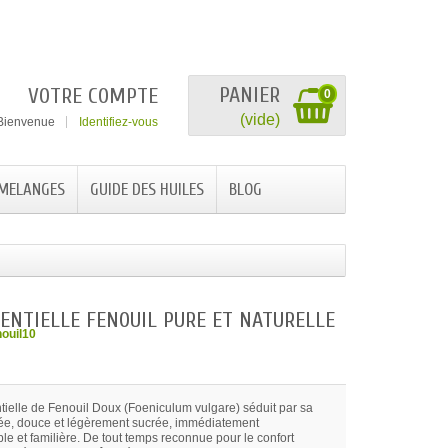
PANIER
VOTRE COMPTE
0
(vide)
Bienvenue
Identifiez-vous
 MELANGES
GUIDE DES HUILES
BLOG
SENTIELLE FENOUIL PURE ET NATURELLE
nouil10
ntielle de Fenouil Doux (Foeniculum vulgare) séduit par sa
ée, douce et légèrement sucrée, immédiatement
le et familière. De tout temps reconnue pour le confort