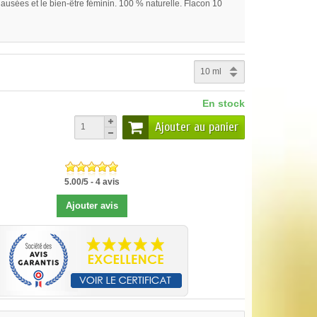
 nausées et le bien-être féminin. 100 % naturelle. Flacon 10
En stock
Ajouter au panier
5.00
/
5
-
4
avis
Ajouter avis