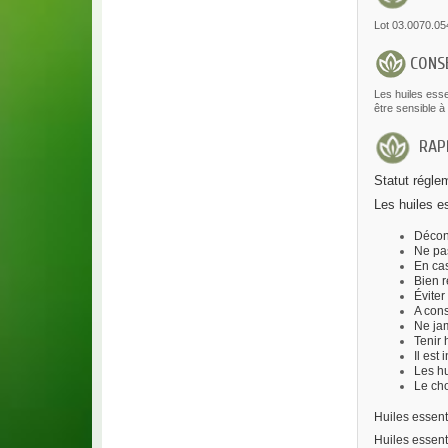
Lot 03.0070.05
CONS
Les huiles esse
être sensible à 
RAPP
Statut régle
Les huiles es
Décons
Ne pas
En cas
Bien r
Éviter
A cons
Ne jam
Tenir
Il est
Les hu
Le cho
Huiles essent
Huiles essent