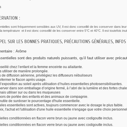
4
ERVATION :
ntielles sont fréquemment sensibles aux UV, Il est donc conseillé de les conserver dans leur
la température et il est donc conseillé de les conserver entre 5°C et 40°C. Il est toutefois inut
EL SUR LES BONNES PRATIQUES, PRÉCAUTIONS GÉNÉRALES, INFOS
mentaire :
Arôme
sentielles sont des produits naturels puissants, qu’il faut utiliser avec précau
eillé chez l’enfant et la femme enceinte ou allaitante.
 utiliser de manière prolongée.
 de diffusion aérienne, privilégiez les diffuseurs nébuliseurs
efermer le flacon après usage.
 l’exposition au soleil après utilisation d’huiles essentielles photosensibilisantes.
erver dans son emballage d’origine fermé, à l’abri de la lumière et des fortes chale
ais utiliser sur ou dans les muqueuses
 hors de portée des enfants et des animaux de compagnie.
 inutile de surdoser le pourcentage d'huile essentielle.
iles essentielles sont actives, toujours commencer avec le dosage le plus faible.
ix, l'achat et l'utilisation d'une huile essentielle n'engage que votre choix personn
ielles conditionnées en flacon verre brun ou jaune avec codigoutte inclus.
ielles conditionnées en flacon verre brun ou jaune avec codigoutte inclus.