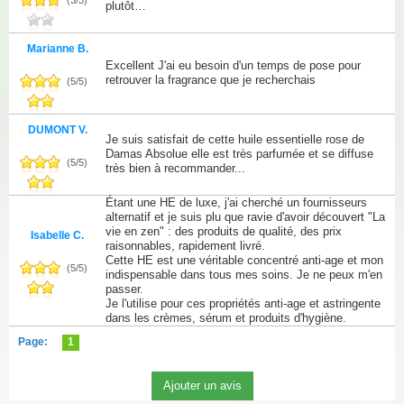
plutôt…
Marianne B.
Excellent J'ai eu besoin d'un temps de pose pour
retrouver la fragrance que je recherchais
(
5
/
5
)
DUMONT V.
Je suis satisfait de cette huile essentielle rose de
Damas Absolue elle est très parfumée et se diffuse
(
5
/
5
)
très bien à recommander...
Étant une HE de luxe, j'ai cherché un fournisseurs
alternatif et je suis plu que ravie d'avoir découvert "La
vie en zen" : des produits de qualité, des prix
Isabelle C.
raisonnables, rapidement livré.
Cette HE est une véritable concentré anti-age et mon
(
5
/
5
)
indispensable dans tous mes soins. Je ne peux m'en
passer.
Je l'utilise pour ces propriétés anti-age et astringente
dans les crèmes, sérum et produits d'hygiène.
Page:
1