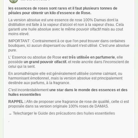
les essences de roses sont rares et il faut plusieurs tonnes de
pétales pour obtenir un kilo d'essence de Rose.
La version absolue est une essence de rose 100% Damas dont la
distillation est faite à la vapeur d'alcool et non à la vapeur d'eau. Cela
garanti une huile absolue avec le même pouvoir olfactif mais au cout
moins elevé.
IMPORTANT : Contrairement à ce que l'on peut trouver dans certaines
boutiques, ici aucun dispersant ou diluant n'est utilisé. C'est une absolue
pure.
L' Essence ou absolue de Rose
est très utilisée en parfumerie
, elle
possède
un grand pouvoir olfactif.
et reste ancrée dans l'inconscient de
celui qui la sent.
En aromathérapie elle est généralement utilisée comme calmant, ou
harmonisant émotionnel, mais la version absolue est principalement
destinée aux parfums, à la fragrance.
C'est incontestablement
une star dans le monde des essences et des
huiles essentielles
RAPPEL :
Afin de proposer une fragrance de rose de qualité, celle ci est
proposée dans sa version originale 100% roses de DAMAS.
→ Telecharger le
Guide des précautions des huiles essentielles
.