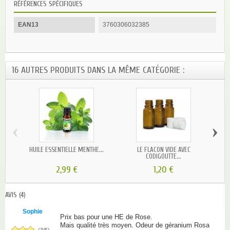
RÉFÉRENCES SPÉCIFIQUES
EAN13
3760306032385
16 AUTRES PRODUITS DANS LA MÊME CATÉGORIE :
‹
›
HUILE ESSENTIELLE MENTHE...
LE FLACON VIDE AVEC
HUIL
CODIGOUTTE...
2,99 €
1,20 €
AVIS
(4)
Sophie
Prix bas pour une HE de Rose.
Mais qualité très moyen. Odeur de géranium Rosa
(
3
/
5
)