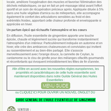
locale, améliore l'oxygénation des muscles et favorise l'élimination des
déchets métaboliques, ce qui en fait un pré-massage idéal avant l'effort
sportif et un soin de récupération précieux après. Appliquée diluée à 5%
dans une huile végétale d'arnica ou de millepertuis, elle accompagne
également le confort des articulations sensibles au froid et des
extrémités froides, apportant cette chaleur profonde et enveloppante si
appréciée en hiver.
Un parfum épicé qui réchauffe l'atmosphère et les cœurs
En diffusion, l'huile essentielle de gingembre apporte une touche
épicée, chaude et légèrement sucrée qui transforme instantanément
l'atmosphère d'un intérieur. Particulièrement indiquée en automne et en
hiver, elle crée des ambiances chaleureuses et conviviales qui invitent
au rassemblement et au bien-être partagé. Elle s'associe
merveilleusement avec l'orange douce, la cannelle de Ceylan, la
cardamome ou le clou de girofle pour des mélanges olfactifs gourmands
et réconfortants qui évoquent irrésistiblement les fêtes de fin d'année.
Afin d'être en accord avec les nouvelles règles européennes, les
propriétés et caractéristiques de cette huile essentielle sont
maintenant disponibles dans notre Guilde Général des Huiles
Essentielles
:
ou CLIQUEZ ICI POUR OUVRIR UN NOUVEL ONGLET DU
GUIDE GENERAL DE L'HUILE ESSENTIELLE DE GINGEMBRE
SENTEUR :