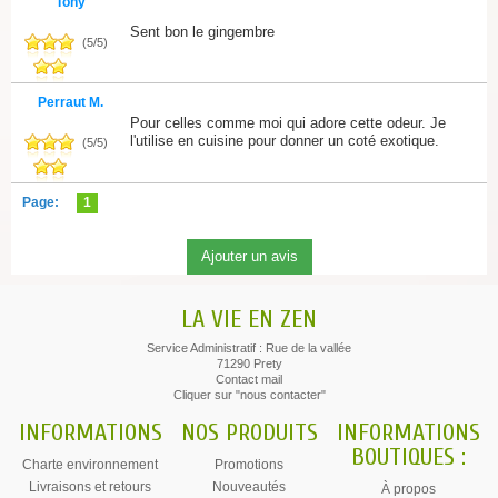
Tony
Sent bon le gingembre
(
5
/
5
)
Perraut M.
Pour celles comme moi qui adore cette odeur. Je
l'utilise en cuisine pour donner un coté exotique.
(
5
/
5
)
Page:
1
LA VIE EN ZEN
Service Administratif : Rue de la vallée
71290 Prety
Contact mail
Cliquer sur "nous contacter"
INFORMATIONS
NOS PRODUITS
INFORMATIONS
BOUTIQUES :
Charte environnement
Promotions
Livraisons et retours
Nouveautés
À propos