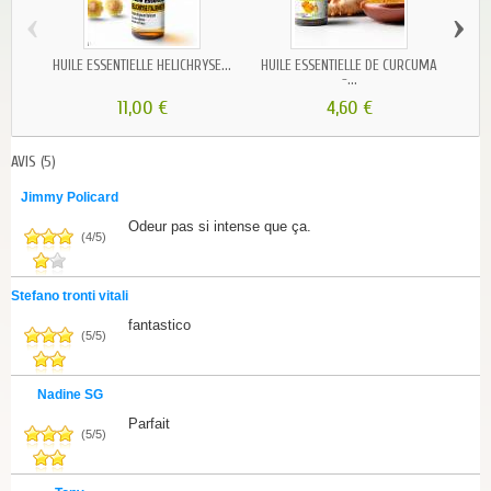
‹
›
HUILE ESSENTIELLE HELICHRYSE...
HUILE ESSENTIELLE DE CURCUMA
HUI
-...
11,00 €
4,60 €
AVIS
(5)
Jimmy Policard
Odeur pas si intense que ça.
(
4
/
5
)
Stefano tronti vitali
fantastico
(
5
/
5
)
Nadine SG
Parfait
(
5
/
5
)