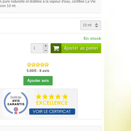
% pure naturelle et distillée à la vapeur d'eau, certifiée La Vie
con 10 ml.
En stock
Ajouter au panier
5.00
/
5
-
8
avis
Ajouter avis