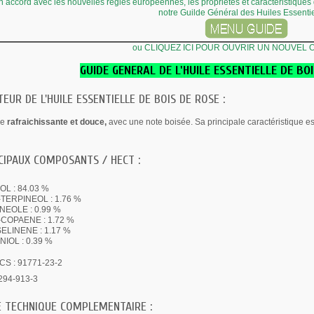
en accord avec les nouvelles règles européennes, les propriétés et caractéristiques
notre Guilde Général des Huiles Essenti
ou CLIQUEZ ICI POUR OUVRIR UN NOUVEL
GUIDE GENERAL DE L'HUILE ESSENTIELLE DE BO
EUR DE L'HUILE ESSENTIELLE DE BOIS DE ROSE :
le
r
afraichissante et douce,
avec une note boisée. Sa principale caractéristique e
CIPAUX COMPOSANTS / HECT :
OL : 84.03 %
-TERPINEOL : 1.76 %
INEOLE : 0.99 %
-COPAENE : 1.72 %
SELINENE : 1.17 %
IOL : 0.39 %
CS : 91771-23-2
294-913-3
E TECHNIQUE COMPLEMENTAIRE :