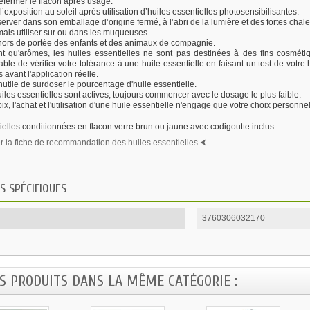
efermer le flacon après usage.
 l’exposition au soleil après utilisation d’huiles essentielles photosensibilisantes.
erver dans son emballage d’origine fermé, à l’abri de la lumière et des fortes chale
ais utiliser sur ou dans les muqueuses
 hors de portée des enfants et des animaux de compagnie.
t qu'arômes, les huiles essentielles ne sont pas destinées à des fins cosmétiqu
able de vérifier votre tolérance à une huile essentielle en faisant un test de votre
 avant l'application réelle.
 inutile de surdoser le pourcentage d'huile essentielle.
iles essentielles sont actives, toujours commencer avec le dosage le plus faible.
ix, l'achat et l'utilisation d'une huile essentielle n'engage que votre choix personn
ielles conditionnées en flacon verre brun ou jaune avec codigoutte inclus.
 la fiche de recommandation des huiles essentielles ⮜
S SPÉCIFIQUES
3760306032170
ES PRODUITS DANS LA MÊME CATÉGORIE :