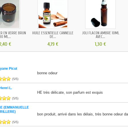
R EN VERRE BRUN
HUILE ESSENTIELLE CANNELLE
JOLI FLACON AMBRÉ 10ML
30 ML...
DE...
AVEC...
2,40 €
4,19 €
1,30 €
yane Picut
bonne odeur
(
5
/
5
)
Henri L.
HE très délicate, son parfum est exquis
(
5
/
5
)
SE (EMMANUELLE
RILLERE)
bon produit, arrivé dans les délais, très bonne odeur
(
5
/
5
)