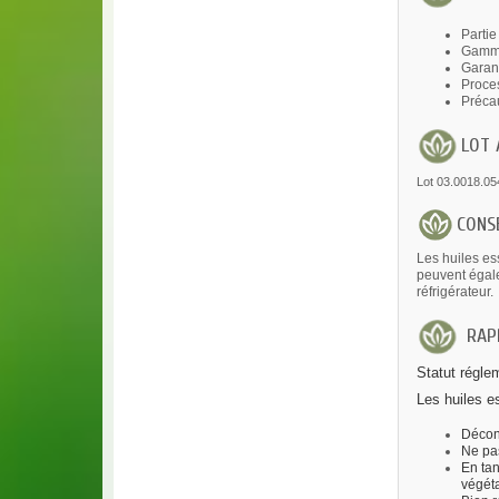
Partie
Gamme
Garan
Proces
Précau
LOT 
Lot 03.0018.05
CONS
Les huiles es
peuvent égale
réfrigérateur.
RAPP
Statut régle
Les huiles es
Décons
Ne pas
En tan
végéta