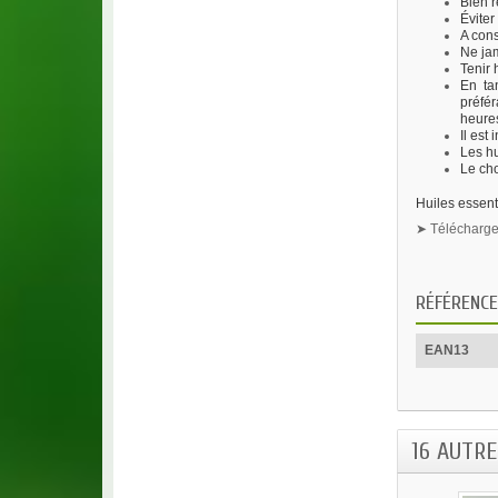
Bien r
Éviter
A cons
Ne jam
Tenir
En tan
préfér
heures
Il est
Les hu
Le cho
Huiles essent
➤ Télécharger
RÉFÉRENCE
EAN13
16 AUTR