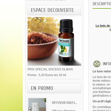
DESCRIPTI
ESPACE DECOUVERTE
Le bois de
INFOR
PRIX SPECIAL ENCENS OLIBAN
Le luxe natur
Promo : 5,20 Euros les 10 ml
Le bois de ro
trente mètres
la vapeur, on
EN PROMO
aromathérapie
une fraîcheur
générations 
Un actif régé
DIFFUSEUR HUILES...
En cosmétique
en linalol lui
Diffuseur électrique