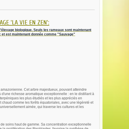
GE 'LA VIE EN ZEN':
 a l’élevage biologique. Seuls les rameaux sont maintenant
c et est maintenant donnée comme "Sauvage"
rêt amazonienne. Cet arbre majestueux, pouvant atteindre
 d'une richesse aromatique exceptionnelle : en le distillant à
 terpéniques les plus étudiés et les plus appréciés en
et chaud comme les forêts équatoriales, avec une légèreté et
universellement aimée, qui traverse les cultures et les
urs de soins haut de gamme. Sa concentration exceptionnelle
 la prolifération des fibroblastes, favorise la synthèse de