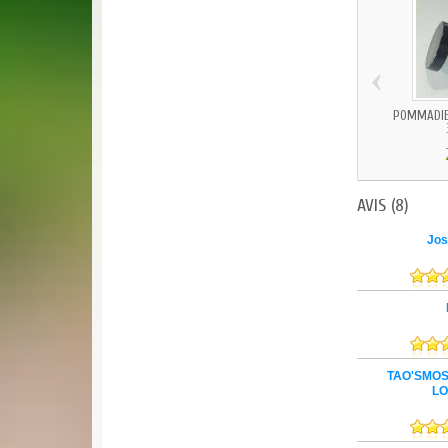
‹
POMMADIE
AVIS
(8)
Jos
TAO'SMO
LO