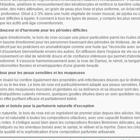
'élastine, améliore le renouvellement des kératinocytes et renforce la barrière cutan
orée, des rides atténuées, un grain de peau plus lisse et plus uniforme, un éclat
profondeur. Dilué à 2-3% dans une huile végétale de rosier muscat, de jojoba ou d'a
ur difficiles à égaler. Il convient à tous les types de peaux, y compris les plus sensi
que les actifs anti-âge conventionnels.
douceur et d'harmonie pour les périodes difficiles
pie émotionnelle, le bois de rose occupe une place particulière parmi les huiles
n baume émotionnel pour les personnes traversant des périodes de tristesse, de 
t décrit par les praticiens en aromathérapie comme une huile qui "réconcilie avec s
 d'ouverture bienveillante envers les autres. En diffusion dans l'espace de vie ou en
ressivement un état de sérénité douce et de confiance intérieure qui permet d'abor
motionnel. Il s'associe harmonieusement avec la rose de Damas, le néroli, la berga
tionnelles florales et enveloppantes d'une grande beauté.
 doux pour les peaux sensibles et les muqueuses
n linalol lui confère également des propriétés anti-infectieuses douces qui le distin
 ou le tea tree. Le bois de rose est particulièrement adapté aux peaux sensibles, fin
soins des muqueuses buccales et génitales où sa tolérance et sa douceur sont des a
 déséquilibres cutanés mineurs, quelques gouttes diluées dans un soin quotidien o
n effet purifiant efficace et parfaitement toléré.
ale et boisée pour la parfumerie naturelle d'exception
 naturelle, le bois de rose est un ingrédient de premier plan depuis des siècles. No
eur et naturalité à toutes les compositions olfactives, avec une capacité fixatrice
s notes. Il s'intègre aussi bien dans les compositions florales féminines délicates, a
stiqués ou les orientaux boisés avec le santal, le vétiver et la myrrhe. Dans les cré
la qualité et la sophistication d'une composition parfumée artisanale.