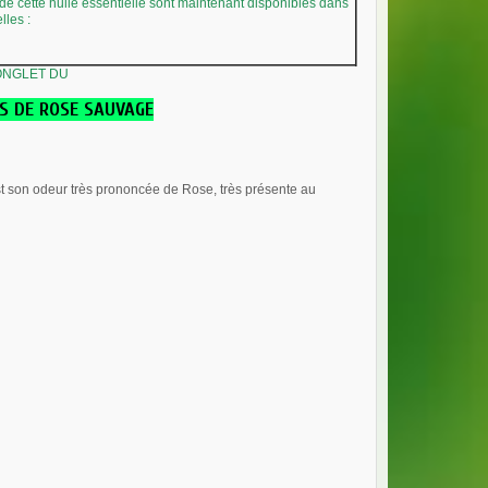
 de cette huile essentielle sont maintenant disponibles dans
elles
:
 ONGLET DU
IS DE ROSE SAUVAGE
st son odeur très prononcée de Rose, très présente au