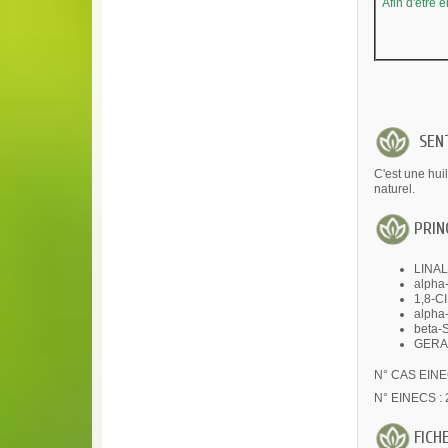
Afin d'être 
SENT
C'est une hui
naturel.
PRIN
LINAL
alpha
1,8-C
alpha
beta-
GERAN
N° CAS EINE
N° EINECS : 
FICH