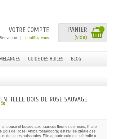
PANIER
VOTRE COMPTE
0
(vide)
Bienvenue
Identifiez-vous
 MELANGES
GUIDE DES HUILES
BLOG
SENTIELLE BOIS DE ROSE SAUVAGE
r10
te, douce et boisée aux nuances fleuries de roses, l'huile
e Bois de Rose (Aniba rosaeodora) est l'alliée idéale des
s et des rides naissantes. Elle apporte calme et sérénité à