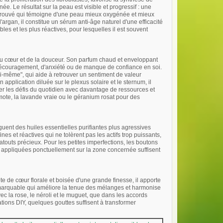
ée. Le résultat sur la peau est visible et progressif : une
 retrouvé qui témoigne d'une peau mieux oxygénée et mieux
rgan, il constitue un sérum anti-âge naturel d'une efficacité
bles et les plus réactives, pour lesquelles il est souvent
 du cœur et de la douceur. Son parfum chaud et enveloppant
découragement, d'anxiété ou de manque de confiance en soi.
oi-même", qui aide à retrouver un sentiment de valeur
 application diluée sur le plexus solaire et le sternum, il
der les défis du quotidien avec davantage de ressources et
mote, la lavande vraie ou le géranium rosat pour des
guent des huiles essentielles purifiantes plus agressives
es et réactives qui ne tolèrent pas les actifs trop puissants,
touts précieux. Pour les petites imperfections, les boutons
u appliquées ponctuellement sur la zone concernée suffisent
te de cœur florale et boisée d'une grande finesse, il apporte
 remarquable qui améliore la tenue des mélanges et harmonise
vec la rose, le néroli et le muguet, que dans les accords
ations DIY, quelques gouttes suffisent à transformer