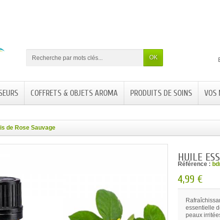
OK
SEURS
COFFRETS & OBJETS AROMA
PRODUITS DE SOINS
VOS
ois de Rose Sauvage
HUILE ES
Référence :
bd
4,99 €
Rafraîchissan
essentielle d
peaux irritée