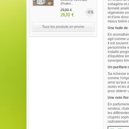
d'huiles...
collagène et d
fermeté améli
29,00 €
-10%
régénérée en 
26,10 €
et d'une douce
mieux toléré 
Tous les produits en promo
Une huile de 
En aromathéra
agit comme u
Il est souven
personnelle et
installe prog
d'équilibre é
synergies émo
Un purifiant
Sa richesse e
comme l'origan
ainsi qu'aux 
isolés et les
pour obtenir u
Une note flor
En parfumerie
rondeur, chal
les différente
chyprés sophi
radicalement 