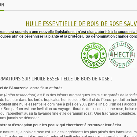
ON
HUILE ESSENTIELLE DE BOIS DE ROSE SAUVA
 rose est soumis à une nouvelle
législation et n'est plus autorisé à la coupe ni
coupés afin de
pérenniser la plante et la
protéger. Sa dénomination change don
MATIONS SUR L'HUILE ESSENTIELLE DE BOIS DE ROSE :
el de l'Amazonie, entre fleur et forêt.
se (
Aniba rosaeodora
) est l'un des trésors aromatiques les mieux gardés de la fo
 de hauteur dans les forêts tropicales humides du Brésil et du Pérou, produit un bois
 obtient une huile essentielle dominée à près de 90% par le linalol, l'un des alcools
. Son parfum est une invitation au voyage : floral et doux comme une rose, boisé 
 qui rappellent aussi la lavande fine et le géranium rosat. Une fragrance complexe, 
sans jamais se démoder.
nérant d'exception pour les peaux qui cherchent à retrouver leur éclat
 naturelle, le bois de rose est l'un des ingrédients les plus prisés des formulate
 confère des propriétés régénérantes et tonifiantes cutanées remarquables : il stimule