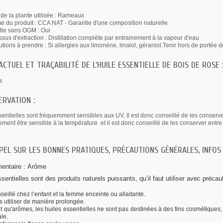
 de la plante utilisée : Rameaux
 du produit : CCA NAT - Garantie d'une composition naturelle
tie sans OGM : Oui
sus d'extraction : Distillation complète par entrainement à la vapeur d'eau
tions à prendre : Si allergies aux limonène, linalol, géraniol.Tenir hors de portée 
ACTUEL ET TRAÇABILITÉ DE L'HUILE ESSENTIELLE DE BOIS DE ROSE 
4
ERVATION :
sentielles sont fréquemment sensibles aux UV, Il est donc conseillé de les conserve
ment être sensible à la température et il est donc conseillé de les conserver entre 5
EL SUR LES BONNES PRATIQUES, PRÉCAUTIONS GÉNÉRALES, INFOS
mentaire :
Arôme
sentielles sont des produits naturels puissants, qu’il faut utiliser avec précau
eillé chez l’enfant et la femme enceinte ou allaitante.
 utiliser de manière prolongée.
t qu'arômes, les huiles essentielles ne sont pas destinées à des fins cosmétiques, 
le.