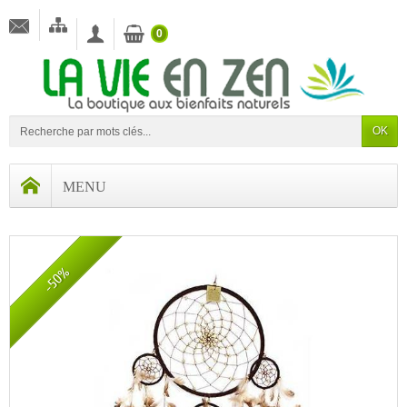
0
OK
-50%