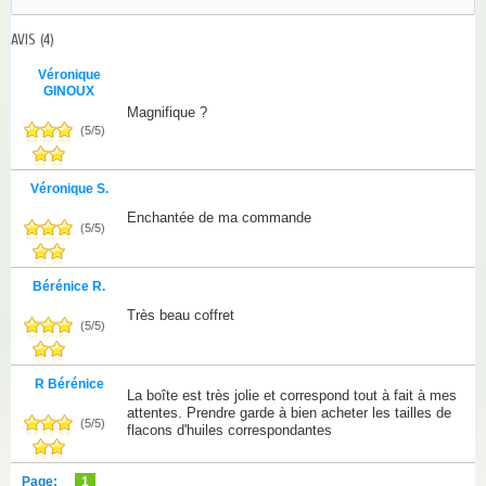
AVIS
(4)
Véronique
GINOUX
Magnifique ?
(
5
/
5
)
Véronique S.
Enchantée de ma commande
(
5
/
5
)
Bérénice R.
Très beau coffret
(
5
/
5
)
R Bérénice
La boîte est très jolie et correspond tout à fait à mes
attentes. Prendre garde à bien acheter les tailles de
(
5
/
5
)
flacons d'huiles correspondantes
Page:
1