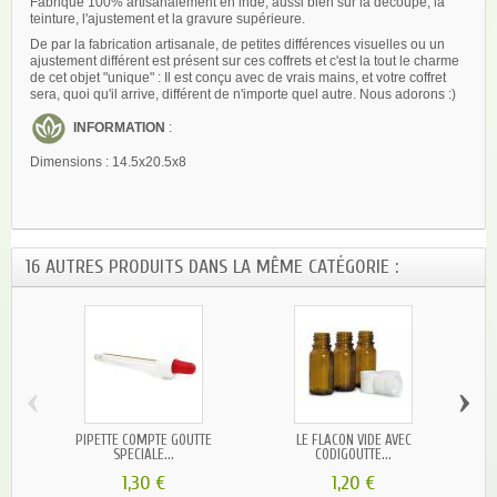
Fabriqué 100% artisanalement en inde, aussi bien sur la découpe, la
teinture, l'ajustement et la gravure supérieure.
De par la fabrication artisanale, de petites différences visuelles ou un
ajustement différent est présent sur ces coffrets et c'est la tout le charme
de cet objet "unique" : Il est conçu avec de vrais mains, et votre coffret
sera, quoi qu'il arrive, différent de n'importe quel autre. Nous adorons :)
INFORMATION
:
Dimensions :
14.5x20.5x8
16 AUTRES PRODUITS DANS LA MÊME CATÉGORIE :
‹
›
PIPETTE COMPTE GOUTTE
LE FLACON VIDE AVEC
COF
SPECIALE...
CODIGOUTTE...
1,30 €
1,20 €