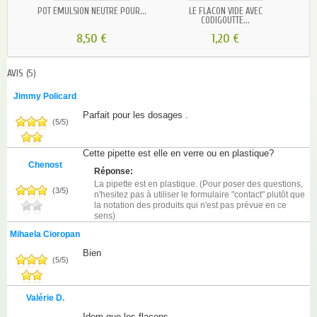
POT ÉMULSION NEUTRE POUR...
LE FLACON VIDE AVEC
PO
CODIGOUTTE...
8,50 €
1,20 €
AVIS
(5)
Jimmy Policard
Parfait pour les dosages .
(
5
/
5
)
Cette pipette est elle en verre ou en plastique?
Chenost
Réponse:
La pipette est en plastique. (Pour poser des questions,
(
3
/
5
)
n'hesitez pas à utiliser le formulaire "contact" plutôt que
la notation des produits qui n'est pas prévue en ce
sens)
Mihaela Cioropan
Bien
(
5
/
5
)
Valérie D.
Idem que les flacons