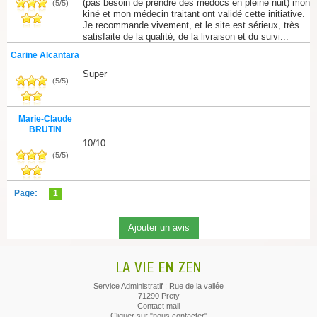
(pas besoin de prendre des médocs en pleine nuit) mon
(
5
/
5
)
kiné et mon médecin traitant ont validé cette initiative.
Je recommande vivement, et le site est sérieux, très
satisfaite de la qualité, de la livraison et du suivi...
Carine Alcantara
Super
(
5
/
5
)
Marie-Claude
BRUTIN
10/10
(
5
/
5
)
Page:
1
LA VIE EN ZEN
Service Administratif : Rue de la vallée
71290 Prety
Contact mail
Cliquer sur "nous contacter"