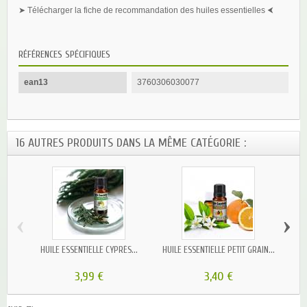
➤ Télécharger la fiche de recommandation des huiles essentielles ⮜
RÉFÉRENCES SPÉCIFIQUES
ean13
3760306030077
16 AUTRES PRODUITS DANS LA MÊME CATÉGORIE :
‹
›
HUILE ESSENTIELLE CYPRÈS...
HUILE ESSENTIELLE PETIT GRAIN...
HUI
3,99 €
3,40 €