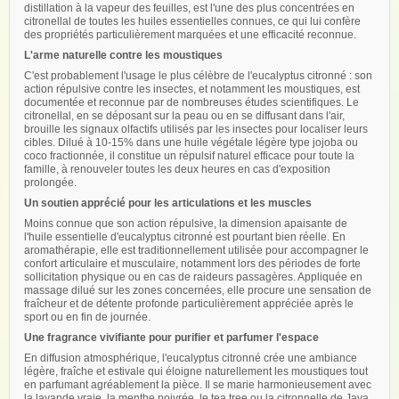
distillation à la vapeur des feuilles, est l'une des plus concentrées en
citronellal de toutes les huiles essentielles connues, ce qui lui confère
des propriétés particulièrement marquées et une efficacité reconnue.
L'arme naturelle contre les moustiques
C'est probablement l'usage le plus célèbre de l'eucalyptus citronné : son
action répulsive contre les insectes, et notamment les moustiques, est
documentée et reconnue par de nombreuses études scientifiques. Le
citronellal, en se déposant sur la peau ou en se diffusant dans l'air,
brouille les signaux olfactifs utilisés par les insectes pour localiser leurs
cibles. Dilué à 10-15% dans une huile végétale légère type jojoba ou
coco fractionnée, il constitue un répulsif naturel efficace pour toute la
famille, à renouveler toutes les deux heures en cas d'exposition
prolongée.
Un soutien apprécié pour les articulations et les muscles
Moins connue que son action répulsive, la dimension apaisante de
l'huile essentielle d'eucalyptus citronné est pourtant bien réelle. En
aromathérapie, elle est traditionnellement utilisée pour accompagner le
confort articulaire et musculaire, notamment lors des périodes de forte
sollicitation physique ou en cas de raideurs passagères. Appliquée en
massage dilué sur les zones concernées, elle procure une sensation de
fraîcheur et de détente profonde particulièrement appréciée après le
sport ou en fin de journée.
Une fragrance vivifiante pour purifier et parfumer l'espace
En diffusion atmosphérique, l'eucalyptus citronné crée une ambiance
légère, fraîche et estivale qui éloigne naturellement les moustiques tout
en parfumant agréablement la pièce. Il se marie harmonieusement avec
la lavande vraie, la menthe poivrée, le tea tree ou la citronnelle de Java