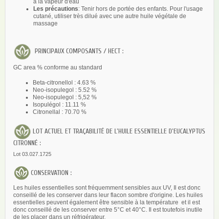
à la vapeur d'eau
Les précautions
: Tenir hors de portée des enfants. Pour l'usage
cutané, utiliser très dilué avec une autre huile végétale de
massage
PRINCIPAUX COMPOSANTS / HECT :
GC area % conforme au standard
Beta-citronellol : 4.63 %
Neo-isopulegol : 5.52 %
Neo-isopulegol : 5,52 %
Isopulégol : 11.11 %
Citronellal : 70.70 %
LOT ACTUEL ET TRAÇABILITÉ DE L'HUILE ESSENTIELLE D'EUCALYPTUS
CITRONNÉ :
Lot 03.027.1725
CONSERVATION :
Les huiles essentielles sont fréquemment sensibles aux UV, Il est donc
conseillé de les conserver dans leur flacon sombre d'origine. Les huiles
essentielles peuvent également être sensible à la température et il est
donc conseillé de les conserver entre 5°C et 40°C. Il est toutefois inutile
de les placer dans un réfrigérateur.