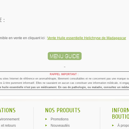
 :
ible en vente en cliquant ici :
Vente Huile essentielle Helichryse de Madagascar
-
RAPPEL IMPORTANT :
 ou sites Internet de référence en aromathérapie, librement consultables et ne concernent pas une marque ou
s à titre purement informatif. Elles ne sauraient en aucun cas constituer une information médicale, ni engag
 huile essentielle n'est pas un médicament. En cas de pathologie, ou maladie, consultez un méde
ATIONS
NOS PRODUITS
INFOR
BOUTIQ
vironnement
Promotions
 et retours
Nouveautés
À prop