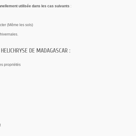
onnellement utilisée dans les cas suivants
:
ecter (Même les sols)
 hivernales.
' HELICHRYSE DE MADAGASCAR :
es propriétés
t