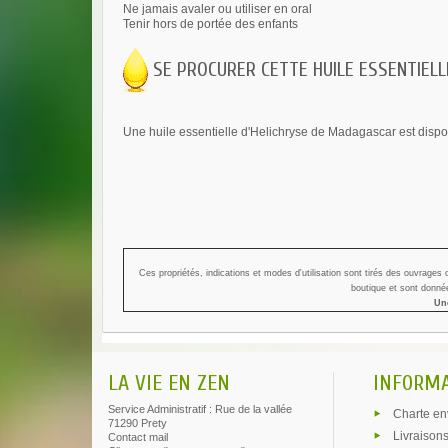
Ne jamais avaler ou utiliser en oral
Tenir hors de portée des enfants
SE PROCURER CETTE HUILE ESSENTIELLE
Une huile essentielle d'Helichryse de Madagascar est dispon
Ces propriétés, indications et modes d'utilisation sont tirés des ouvrages
boutique et sont donnée
Une
LA VIE EN ZEN
INFORM
Service Administratif : Rue de la vallée
Charte en
71290 Prety
Livraisons
Contact mail