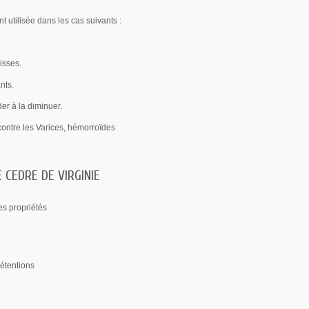
t utilisée dans les cas suivants :
aisses.
nts.
der à la diminuer.
e contre les Varices, hémorroïdes
 CEDRE DE VIRGINIE
es propriétés
rétentions