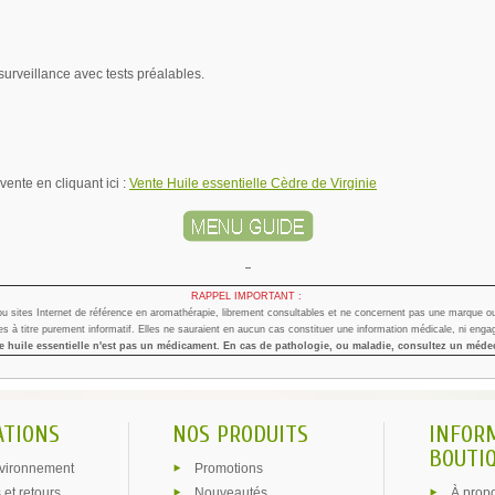
 surveillance avec tests préalables.
vente en cliquant ici :
Vente Huile essentielle Cèdre de Virginie
-
RAPPEL IMPORTANT :
 ou sites Internet de référence en aromathérapie, librement consultables et ne concernent pas une marque ou
s à titre purement informatif. Elles ne sauraient en aucun cas constituer une information médicale, ni engag
 huile essentielle n'est pas un médicament. En cas de pathologie, ou maladie, consultez un méde
ATIONS
NOS PRODUITS
INFOR
BOUTIQ
vironnement
Promotions
 et retours
Nouveautés
À prop