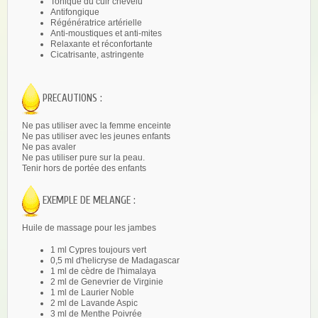
Tonique du cuir chevelu
Antifongique
Régénératrice artérielle
Anti-moustiques et anti-mites
Relaxante et réconfortante
Cicatrisante, astringente
PRECAUTIONS :
Ne pas utiliser avec la femme enceinte
Ne pas utiliser avec les jeunes enfants
Ne pas avaler
Ne pas utiliser pure sur la peau.
Tenir hors de portée des enfants
EXEMPLE DE MELANGE :
Huile de massage pour les jambes
1 ml Cypres toujours vert
0,5 ml d'helicryse de Madagascar
1 ml de cèdre de l'himalaya
2 ml de Genevrier de Virginie
1 ml de Laurier Noble
2 ml de Lavande Aspic
3 ml de Menthe Poivrée