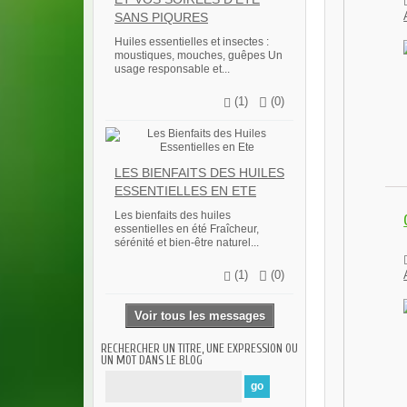
SANS PIQURES
Huiles essentielles et insectes :
moustiques, mouches, guêpes Un
usage responsable et...
(
1
)
(
0
)
LES BIENFAITS DES HUILES
ESSENTIELLES EN ETE
Les bienfaits des huiles
essentielles en été Fraîcheur,
sérénité et bien-être naturel...
(
1
)
(
0
)
Voir tous les messages
RECHERCHER UN TITRE, UNE EXPRESSION OU
UN MOT DANS LE BLOG