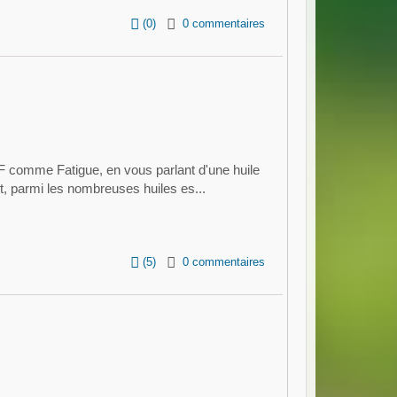
(
0
)
0 commentaires
e F comme Fatigue, en vous parlant d'une huile
t, parmi les nombreuses huiles es...
(
5
)
0 commentaires