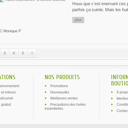
Houu que c'est enervant ces p
parfois ça suinte. Mais les hui
plus
Monique P
3
4
5
>
ATIONS
NOS PRODUITS
INFOR
BOUTIQ
vironnement
Promotions
 et retours
Nouveautés
À prop
sécurisé
Meilleures ventes
Mentio
 gratuit
Precautions des huiles
Condit
essentielles
Contac