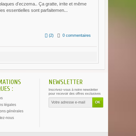
laques d'eczema.. Ça gratte, irrite et même
les essentielles sont parfaitemen...
(
2
)
0 commentaires
MATIONS
NEWSLETTER
UES :
Inscrivez-vous à notre newsletter
pour recevoir des offres exclusives
os
ns légales
ions générales
tez-nous