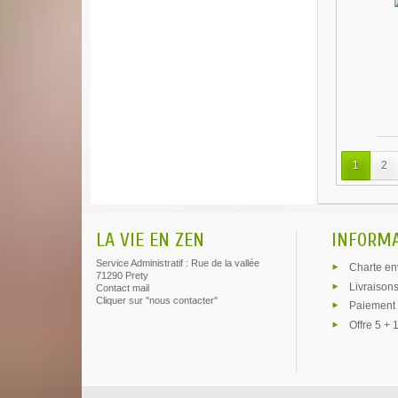
1
2
LA VIE EN ZEN
INFORM
Service Administratif : Rue de la vallée
Charte en
71290 Prety
Livraisons
Contact mail
Cliquer sur "nous contacter"
Paiement 
Offre 5 + 1